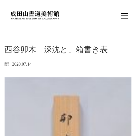
西谷卯木「深沈と」箱書き表
2020.07.14