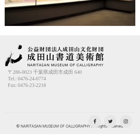
〒286-0023 千葉県成田市成田 640
Tel.: 0476-24-0774
Fax: 0476-23-2218
© NARITASAN MUSEUM OF CALLIGRAPHY All Rights Reserved.