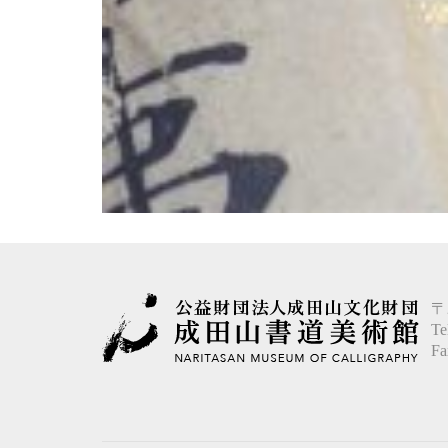
〒
Te
Fa