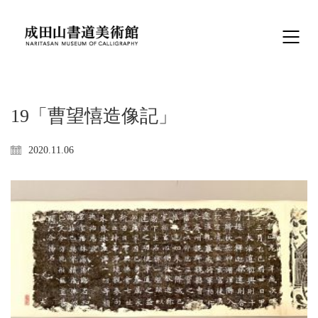
19「曹望憘造像記」
2020.11.06