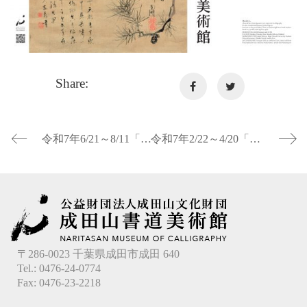
Share:
令和7年6/21～8/11「収蔵優品展 戦後日本「新しい書」のかたち」
令和7年2/22～4/20「収蔵優品展 篆・隷・楷・行・草・仮名－書体をめぐる書の表現」
〒286-0023 千葉県成田市成田 640
Tel.: 0476-24-0774
Fax: 0476-23-2218