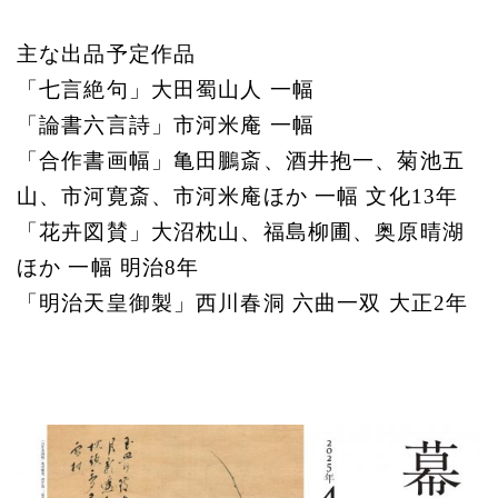
主な出品予定作品
「七言絶句」大田蜀山人 一幅
「論書六言詩」市河米庵 一幅
「合作書画幅」亀田鵬斎、酒井抱一、菊池五
山、市河寛斎、市河米庵ほか 一幅 文化13年
「花卉図賛」大沼枕山、福島柳圃、奥原晴湖
ほか 一幅 明治8年
「明治天皇御製」西川春洞 六曲一双 大正2年